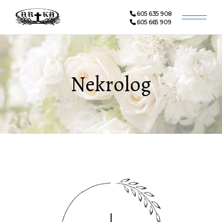
605 635 908
605 665 909
Nekrolog