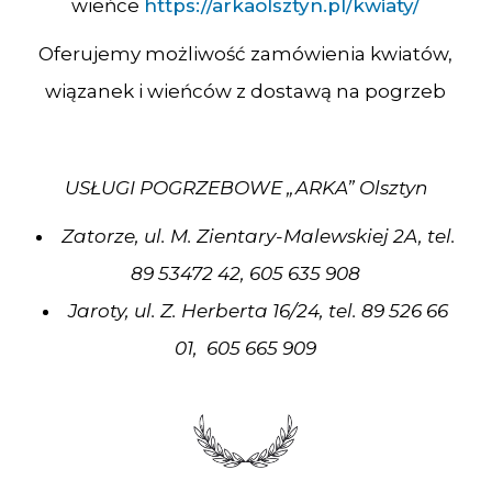
wieńce
https://arkaolsztyn.pl/kwiaty/
Oferujemy możliwość zamówienia kwiatów,
wiązanek i wieńców z dostawą na pogrzeb
USŁUGI POGRZEBOWE „ARKA” Olsztyn
Zatorze, ul. M. Zientary-Malewskiej 2A, tel.
89 53472 42, 605 635 908
Jaroty, ul. Z. Herberta 16/24, tel. 89 526 66
01, 605 665 909