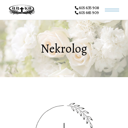
605 635 908
605 665 909
Nekrolog