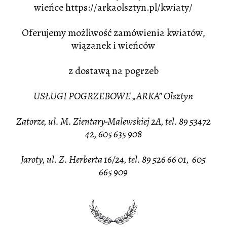
wieńce
https://arkaolsztyn.pl/kwiaty/
Oferujemy możliwość zamówienia kwiatów,
wiązanek i wieńców
z dostawą na pogrzeb
USŁUGI POGRZEBOWE „ARKA” Olsztyn
Zatorze, ul. M. Zientary-Malewskiej 2A, tel. 89 53472
42, 605 635 908
Jaroty, ul. Z. Herberta 16/24, tel. 89 526 66 01, 605
665 909