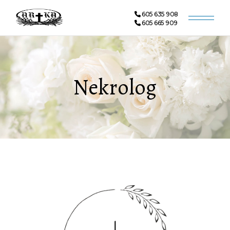
605 635 908
605 665 909
Nekrolog