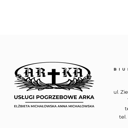
BI
ul. Zi
t
tel