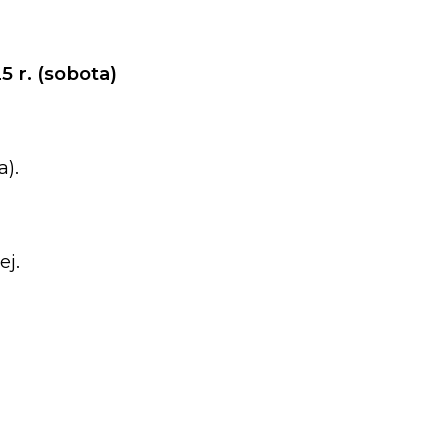
5 r. (sobota)
a).
j.