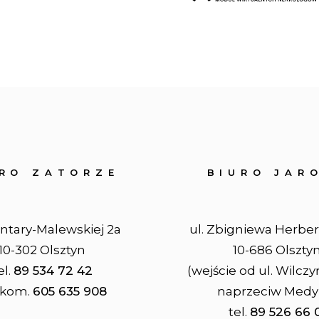
URO ZATORZE
BIURO JAR
entary-Malewskiej 2a
ul. Zbigniewa Herber
10-302 Olsztyn
10-686 Olszty
el.
89 534 72 42
(wejście od ul. Wilczy
. kom.
605 635 908
naprzeciw Medy
tel.
89 526 66 