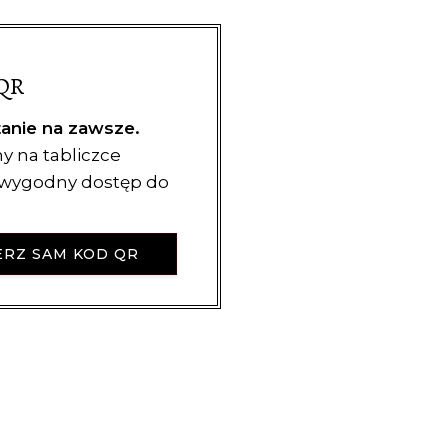
QR
tanie na zawsze.
y na tabliczce
i wygodny dostęp do
RZ SAM KOD QR