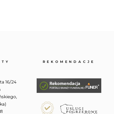
OTY
REKOMENDACJE
ta 16/24
n
ńskiego,
ka)
01