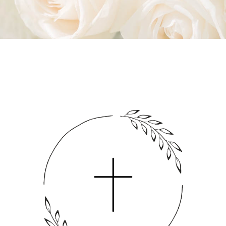
Pogrzeb świecki
Akcesoria pogrzebowe
Usługi cmentarne
Międzynarodowy transport
Własna chłodnia