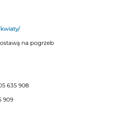
/kwiaty/
dostawą na pogrzeb
605 635 908
65 909