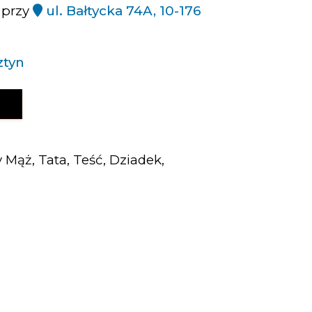
 przy
ul. Bałtycka 74A, 10-176
ztyn
Y
Mąż, Tata, Teść, Dziadek,