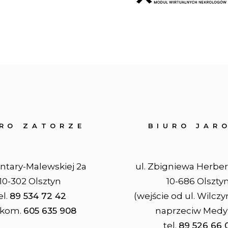
URO ZATORZE
BIURO JAR
entary-Malewskiej 2a
ul. Zbigniewa Herber
10-302 Olsztyn
10-686 Olszty
el.
89 534 72 42
(wejście od ul. Wilczy
. kom.
605 635 908
naprzeciw Medy
tel.
89 526 66 