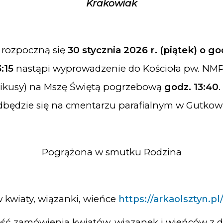
Krakowiak
 rozpoczną się
30 stycznia 2026 r. (piątek)
o go
3:15
nastąpi wyprowadzenie do Kościoła pw. NM
 (Likusy) na Mszę Świętą pogrzebową
godz. 13:40
dbędzie się na cmentarzu parafialnym w Gutkowi
Pogrążona w smutku Rodzina
kwiaty, wiązanki, wieńce
https://arkaolsztyn.pl
ść zamówienia kwiatów, wiązanek i wieńców z 