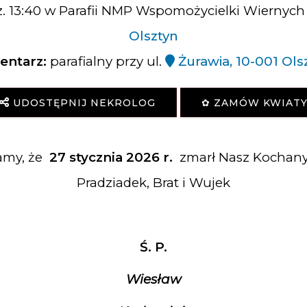
z. 13:40 w Parafii NMP Wspomożycielki Wiernych
Olsztyn
ntarz:
parafialny przy ul.
Żurawia, 10-001 Ols
UDOSTĘPNIJ NEKROLOG
✿ ZAMÓW KWIAT
amy, że
27 stycznia 2026 r.
zmarł Nasz Kochany 
Pradziadek, Brat i Wujek
Ś. P.
Wiesław