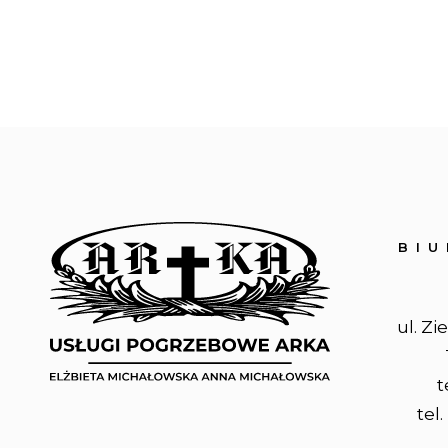
BI
ul. Zi
t
tel