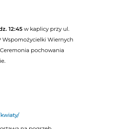
dz. 12:45
w kaplicy przy ul.
P Wspomożycielki Wiernych
. Ceremonia pochowania
e.
/kwiaty/
dostawą na pogrzeb