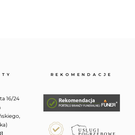
OTY
REKOMENDACJE
ta 16/24
n
ńskiego,
ka)
01