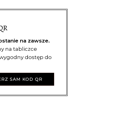
QR
ostanie na zawsze.
y na tabliczce
i wygodny dostęp do
RZ SAM KOD QR