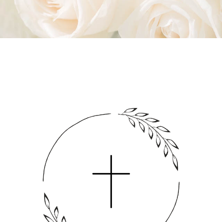
Pogrzeb świecki
Akcesoria pogrzebowe
Usługi cmentarne
Międzynarodowy transport
Własna chłodnia