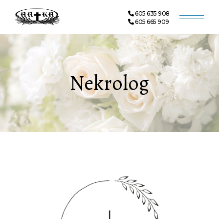
605 635 908
605 665 909
Nekrolog